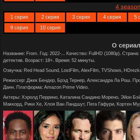
4 seaso
1 серия
2 серия
3 серия
4 серия
5 
9 серия
10 серия
О сериа
Название: From. Год: 2022-... Качество: FullHD (1080p). Стран
детектив. Возраст: 18+. Время: 52 минуты.
Озвучка: Red Head Sound, LostFilm, AlexFilm, TVShows, HDrezka
Режиссер: Джек Бендер, Брэд Тернер, Александра Ла Рош. П
Данн. Платформа: Amazon Prime Video.
Актеры: Хэролд Перрино, Каталина Сандино Морено, Эйон Бэй
Маккорд, Рики Хе, Хлоя Ван Ландшут, Пега Гафури, Кортен Му