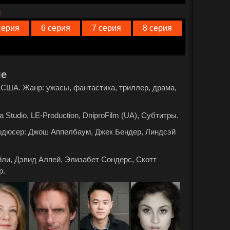
n
серия
6 серия
7 серия
8 серия
ле
а: США. Жанр: ужасы, фантастика, триллер, драма,
 Studio, LE-Production, DniproFilm (UA), Субтитры.
родюсер: Джош Аппелбаум, Джек Бендер, Линдсэй
ли, Дэвид Алпей, Элизабет Сондерс, Скотт
р.