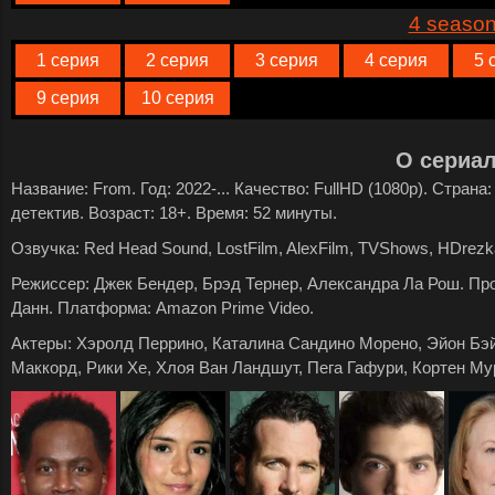
4 seaso
1 серия
2 серия
3 серия
4 серия
5 
9 серия
10 серия
О сериа
Название: From. Год: 2022-... Качество: FullHD (1080p). Стран
детектив. Возраст: 18+. Время: 52 минуты.
Озвучка: Red Head Sound, LostFilm, AlexFilm, TVShows, HDrezka
Режиссер: Джек Бендер, Брэд Тернер, Александра Ла Рош. П
Данн. Платформа: Amazon Prime Video.
Актеры: Хэролд Перрино, Каталина Сандино Морено, Эйон Бэй
Маккорд, Рики Хе, Хлоя Ван Ландшут, Пега Гафури, Кортен Му