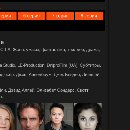
n
серия
6 серия
7 серия
8 серия
ле
а: США. Жанр: ужасы, фантастика, триллер, драма,
 Studio, LE-Production, DniproFilm (UA), Субтитры.
родюсер: Джош Аппелбаум, Джек Бендер, Линдсэй
ли, Дэвид Алпей, Элизабет Сондерс, Скотт
р.