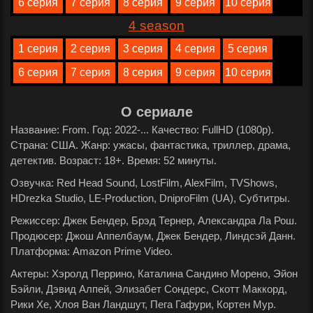
6 серия
7 серия
8 серия
9 серия
10 серия
4 season
1 серия
2 серия
3 серия
4 серия
5 серия
6 серия
7 серия
8 серия
9 серия
10 серия
О сериале
Название: From. Год: 2022-... Качество: FullHD (1080p).
Страна: США. Жанр: ужасы, фантастика, триллер, драма,
детектив. Возраст: 18+. Время: 52 минуты.
Озвучка: Red Head Sound, LostFilm, AlexFilm, TVShows,
HDrezka Studio, LE-Production, DniproFilm (UA), Субтитры.
Режиссер: Джек Бендер, Брэд Тернер, Александра Ла Рош.
Продюсер: Джош Аппелбаум, Джек Бендер, Линдсэй Данн.
Платформа: Amazon Prime Video.
Актеры: Хэролд Перрино, Каталина Сандино Морено, Эйон
Бэйли, Дэвид Алпей, Элизабет Сондерс, Скотт Маккорд,
Рики Хе, Хлоя Ван Ландшут, Пега Гафури, Кортен Мур.