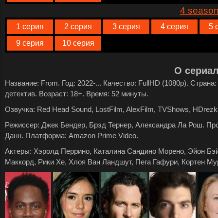
4 seaso
1 серия
2 серия
3 серия
4 серия
5 
9 серия
10 серия
О сериа
Название: From. Год: 2022-... Качество: FullHD (1080p). Стран
детектив. Возраст: 18+. Время: 52 минуты.
Озвучка: Red Head Sound, LostFilm, AlexFilm, TVShows, HDrezka
Режиссер: Джек Бендер, Брэд Тернер, Александра Ла Рош. П
Данн. Платформа: Amazon Prime Video.
Актеры: Хэролд Перрино, Каталина Сандино Морено, Эйон Бэй
Маккорд, Рики Хе, Хлоя Ван Ландшут, Пега Гафури, Кортен Му