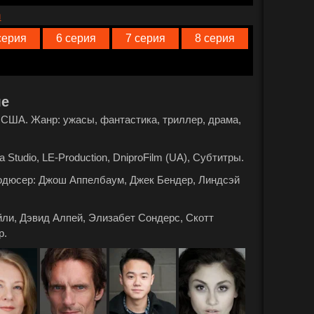
n
серия
6 серия
7 серия
8 серия
ле
а: США. Жанр: ужасы, фантастика, триллер, драма,
 Studio, LE-Production, DniproFilm (UA), Субтитры.
родюсер: Джош Аппелбаум, Джек Бендер, Линдсэй
ли, Дэвид Алпей, Элизабет Сондерс, Скотт
р.