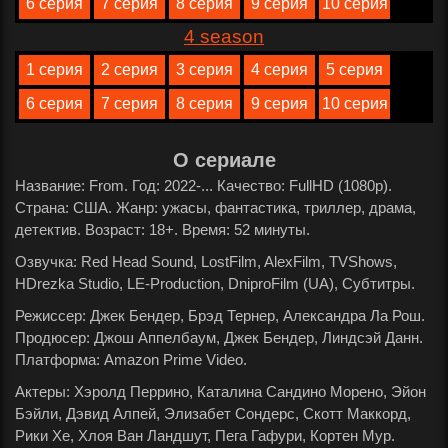
6 серия
7 серия
8 серия
9 серия
10 серия
4 season
1 серия
2 серия
3 серия
4 серия
5 серия
6 серия
7 серия
8 серия
9 серия
10 серия
О сериале
Название: From. Год: 2022-... Качество: FullHD (1080p).
Страна: США. Жанр: ужасы, фантастика, триллер, драма,
детектив. Возраст: 18+. Время: 52 минуты.
Озвучка: Red Head Sound, LostFilm, AlexFilm, TVShows,
HDrezka Studio, LE-Production, DniproFilm (UA), Субтитры.
Режиссер: Джек Бендер, Брэд Тернер, Александра Ла Рош.
Продюсер: Джош Аппелбаум, Джек Бендер, Линдсэй Данн.
Платформа: Amazon Prime Video.
Актеры: Хэролд Перрино, Каталина Сандино Морено, Эйон
Бэйли, Дэвид Алпей, Элизабет Сондерс, Скотт Маккорд,
Рики Хе, Хлоя Ван Ландшут, Пега Гафури, Кортен Мур.