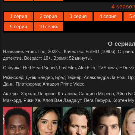
4 seaso
1 серия
2 серия
3 серия
4 серия
5 
9 серия
10 серия
О сериа
Название: From. Год: 2022-... Качество: FullHD (1080p). Стран
детектив. Возраст: 18+. Время: 52 минуты.
Озвучка: Red Head Sound, LostFilm, AlexFilm, TVShows, HDrezka
Режиссер: Джек Бендер, Брэд Тернер, Александра Ла Рош. П
Данн. Платформа: Amazon Prime Video.
Актеры: Хэролд Перрино, Каталина Сандино Морено, Эйон Бэй
Маккорд, Рики Хе, Хлоя Ван Ландшут, Пега Гафури, Кортен Му