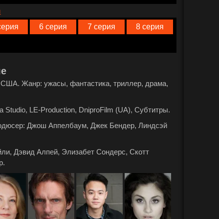
n
серия
6 серия
7 серия
8 серия
ле
а: США. Жанр: ужасы, фантастика, триллер, драма,
 Studio, LE-Production, DniproFilm (UA), Субтитры.
родюсер: Джош Аппелбаум, Джек Бендер, Линдсэй
ли, Дэвид Алпей, Элизабет Сондерс, Скотт
р.