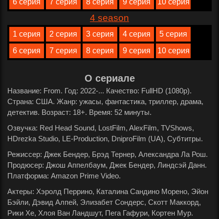
6 серия
7 серия
8 серия
9 серия
10 серия
4 season
1 серия
2 серия
3 серия
4 серия
5 серия
6 серия
7 серия
8 серия
9 серия
10 серия
О сериале
Название: From. Год: 2022-... Качество: FullHD (1080p).
Страна: США. Жанр: ужасы, фантастика, триллер, драма,
детектив. Возраст: 18+. Время: 52 минуты.
Озвучка: Red Head Sound, LostFilm, AlexFilm, TVShows,
HDrezka Studio, LE-Production, DniproFilm (UA), Субтитры.
Режиссер: Джек Бендер, Брэд Тернер, Александра Ла Рош.
Продюсер: Джош Аппелбаум, Джек Бендер, Линдсэй Данн.
Платформа: Amazon Prime Video.
Актеры: Хэролд Перрино, Каталина Сандино Морено, Эйон
Бэйли, Дэвид Алпей, Элизабет Сондерс, Скотт Маккорд,
Рики Хе, Хлоя Ван Ландшут, Пега Гафури, Кортен Мур.